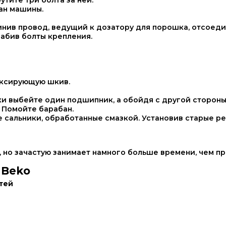
тите три болта за ней.
ан машины.
нив провод, ведущий к дозатору для порошка, отсоеди
лабив болты крепления.
иксирующую шкив.
и выбейте один подшипник, а обойдя с другой стороны
 Помойте барабан.
 сальники, обработанные смазкой. Установив старые ре
 но зачастую занимает намного больше времени, чем пр
 Beko
тей