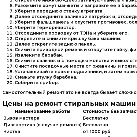
Открепите нижнюю «декоративную» панель и выкру
Разожмите хомут манжеты и заправьте ее в бараб
Уберите переднюю стенку агрегата.
Далее отсоедините заливной патрубок и, отсоеди
Уберите фальшпанель и опустите противовес, ос
Уберите терморезистор.
Отсоедините проводку от ТЭНа и уберите его.
Открепите и снимите крышку бака машины.
Далее открепите заднюю панель.
Снимите приводной ремень и открутите гайку, ф
Извлеките барабан.
Снимите сальник и с помощью молотка и выколотк
Очистите посадочные места от ржавчины и грязи.
Устанавливайте новые подшипники, и затем новые
Смажьте втулку барабана.
Соберите прибор.
Самостоятельный ремонт это не всегда бывает сложно,
Цены на ремонт стиральных машин
Наименование работы
Стоимость без запчас
Вызов мастера
Бесплатно
Диагностика (в случае ремонта)
Бесплатно
Чистка
от 1000 руб.