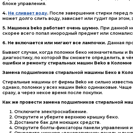
блоке управления.
4.
Не сливает воду
.
После завершения стирки перед пол
может долго слить воду, зависает или гудит при этом,
5. Машинка beko работает очень шумно.
При данной не
скорее всего попал инородный предмет или сломалис
6. Не включается или мигают все лампочки.
Данная про
Бывают случаи, когда поломки беко незначительны и 
диагностику, по которой Вы сможете определить, в ч
ошибки и ремонту стиральных машин Beko в Коломне
Замена подшипников стиральной машины Беко в Кол
Стиральные машины от фирмы Beko не сильно известны
однако, поломки у всех машин Beko одинаковые. Чаще
сразу, а через некое время после покупки.
Как же провести замена подшипников стиральной маш
Отключите электроснабжение.
Открутите и уберите верхнюю крышку беко.
Достаньте бак для моющих средств.
Открутите болты-фиксаторы панели управления и