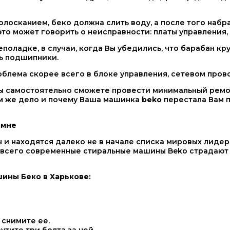
осканием, беко должна слить воду, а после того набра
 это может говорить о неисправности: платы управления,
поладке, в случаи, когда Вы убедились, что барабан кр
ь подшипники.
блема скорее всего в блоке управления, сетевом пров
Вы самостоятельно сможете провести минимальный ремон
ём же дело и почему Ваша машинка
beko
перестала Вам 
омне
 и находятся далеко не в начале списка мировых лидер
 всего современные стиральные машины Beko страдают 
ины Беко в Харькове:
 снимите ее.